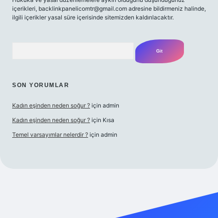
içerikleri,
backlinkpanelicomtr@gmail.com
adresine bildirmeniz halinde,
ilgili içerikler yasal süre içerisinde sitemizden kaldırılacaktır.
Arama
SON YORUMLAR
Kadın eşinden neden soğur ?
için
admin
Kadın eşinden neden soğur ?
için
Kısa
Temel varsayımlar nelerdir ?
için
admin
riş adresi