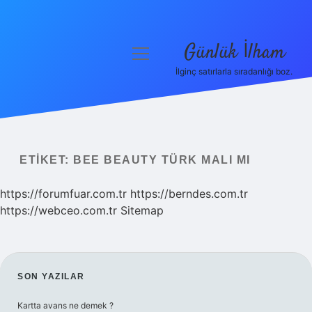
Günlük İlham
menüyü
aç
İlginç satırlarla sıradanlığı boz.
Anasayfa
Gizlilik Politikası
Yasal Uyarı
ETIKET:
BEE BEAUTY TÜRK MALI MI
Hakkımızda
https://forumfuar.com.tr
https://berndes.com.tr
https://webceo.com.tr
Sitemap
SIDEBAR
SON YAZILAR
Kartta avans ne demek ?