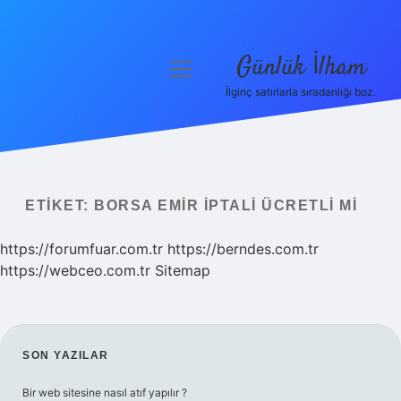
Günlük İlham
menüyü
aç
İlginç satırlarla sıradanlığı boz.
Anasayfa
Gizlilik Politikası
Yasal Uyarı
ETIKET:
BORSA EMIR İPTALI ÜCRETLI MI
Hakkımızda
https://forumfuar.com.tr
https://berndes.com.tr
https://webceo.com.tr
Sitemap
SIDEBAR
SON YAZILAR
Bir web sitesine nasıl atıf yapılır ?