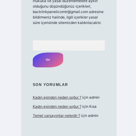
Hukuka ve yasal düzenlemelere aykırı
olduğunu düşündüğünüz içerikleri,
backlinkpanelicomtr@gmail.com
adresine
bildirmeniz halinde, ilgili içerikler yasal
süre içerisinde sitemizden kaldırılacaktır.
Arama
SON YORUMLAR
Kadın eşinden neden soğur ?
için
admin
Kadın eşinden neden soğur ?
için
Kısa
Temel varsayımlar nelerdir ?
için
admin