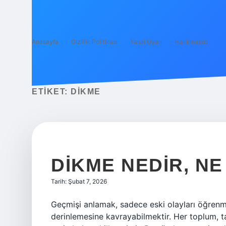
Anasayfa
Gizlilik Politikası
Yasal Uyarı
Hakkımızda
ETIKET:
DIKME
DIKME NEDIR, NE
Tarih: Şubat 7, 2026
Geçmişi anlamak, sadece eski olayları öğren
derinlemesine kavrayabilmektir. Her toplum, ta