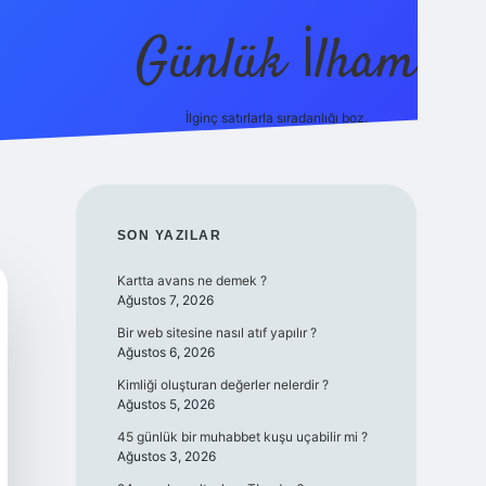
Günlük İlham
İlginç satırlarla sıradanlığı boz.
ilbet yeni giriş adresi
SIDEBAR
SON YAZILAR
Kartta avans ne demek ?
Ağustos 7, 2026
Bir web sitesine nasıl atıf yapılır ?
Ağustos 6, 2026
Kimliği oluşturan değerler nelerdir ?
Ağustos 5, 2026
45 günlük bir muhabbet kuşu uçabilir mi ?
Ağustos 3, 2026