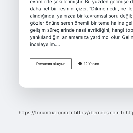
evrimlerle şekillenmiştir. Bu yüzden geçmişe d
daha net bir resmini çizer. “Dikme nedir, ne ile 
alındığında, yalnızca bir kavramsal soru değil;
gözler önüne seren önemli bir tema haline gelir
gelişim süreçlerinde nasıl evrildiğini, hangi t
yankılandığını anlamamıza yardımcı olur. Geli
inceleyelim.…
Dikme
Devamını okuyun
12 Yorum
nedir,
ne
ile
ölçülür
?
https://forumfuar.com.tr
https://berndes.com.tr
htt