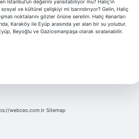
ten İstanbul’un değerini yansıtabiliyor mu? Haliç’in
 sosyal ve kültürel çelişkiyi mi barındırıyor? Gelin, Haliç
tışmalı noktalarını gözler önüne serelim. Haliç Kenarları
ında, Karaköy ile Eyüp arasında yer alan bir su yoludur.
, Eyüp, Beyoğlu ve Gaziosmanpaşa olarak sıralanabilir.
ps://webceo.com.tr
Sitemap