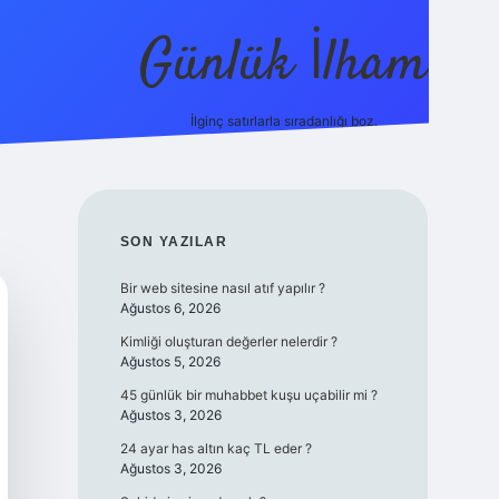
Günlük İlham
İlginç satırlarla sıradanlığı boz.
ilbet yeni giriş adres
SIDEBAR
SON YAZILAR
Bir web sitesine nasıl atıf yapılır ?
Ağustos 6, 2026
Kimliği oluşturan değerler nelerdir ?
Ağustos 5, 2026
45 günlük bir muhabbet kuşu uçabilir mi ?
Ağustos 3, 2026
24 ayar has altın kaç TL eder ?
Ağustos 3, 2026