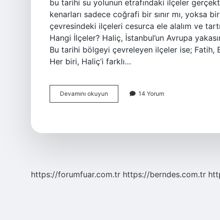
bu tarihi su yolunun etrafındaki ilçeler gerçek
kenarları sadece coğrafi bir sınır mı, yoksa bir
çevresindeki ilçeleri cesurca ele alalım ve tar
Hangi İlçeler? Haliç, İstanbul’un Avrupa yakas
Bu tarihi bölgeyi çevreleyen ilçeler ise; Fatih
Her biri, Haliç’i farklı…
Haliç
Devamını okuyun
14 Yorum
kenarları
hangi
ilçeler
?
https://forumfuar.com.tr
https://berndes.com.tr
htt