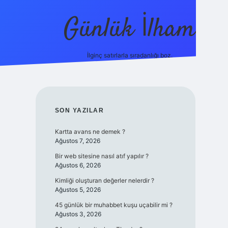
Günlük İlham
İlginç satırlarla sıradanlığı boz.
ilbet yeni giriş adresi
SIDEBAR
SON YAZILAR
Kartta avans ne demek ?
Ağustos 7, 2026
Bir web sitesine nasıl atıf yapılır ?
Ağustos 6, 2026
Kimliği oluşturan değerler nelerdir ?
Ağustos 5, 2026
45 günlük bir muhabbet kuşu uçabilir mi ?
Ağustos 3, 2026