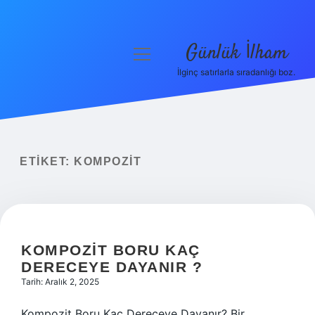
Günlük İlham
menüyü
aç
İlginç satırlarla sıradanlığı boz.
Anasayfa
Gizlilik Politikası
Yasal Uyarı
ETIKET:
KOMPOZIT
Hakkımızda
KOMPOZIT BORU KAÇ
DERECEYE DAYANIR ?
Tarih: Aralık 2, 2025
Kompozit Boru Kaç Dereceye Dayanır? Bir