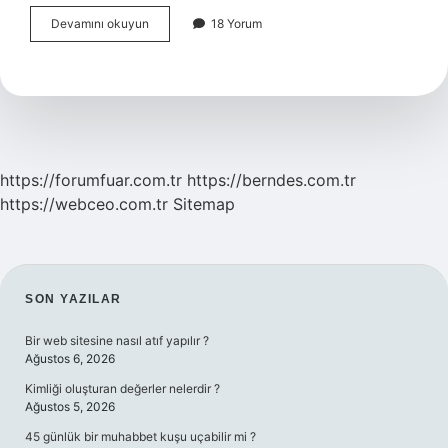
Kompozit
Devamını okuyun
18 Yorum
boru
kaç
dereceye
dayanır
?
https://forumfuar.com.tr
https://berndes.com.tr
https://webceo.com.tr
Sitemap
SIDEBAR
SON YAZILAR
Bir web sitesine nasıl atıf yapılır ?
Ağustos 6, 2026
Kimliği oluşturan değerler nelerdir ?
Ağustos 5, 2026
45 günlük bir muhabbet kuşu uçabilir mi ?