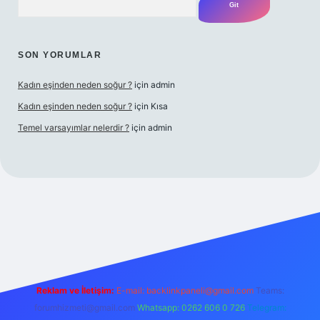
SON YORUMLAR
Kadın eşinden neden soğur ?
için
admin
Kadın eşinden neden soğur ?
için
Kısa
Temel varsayımlar nelerdir ?
için
admin
riş adresi
Reklam ve İletişim:
E-mail:
backlinkpaneli@gmail.com
Teams:
forumhizmeti@gmail.com
Whatsapp: 0262 606 0 726
Telegram: