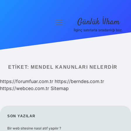
Günlük İlham
menüyü
aç
İlginç satırlarla sıradanlığı boz.
Anasayfa
Gizlilik Politikası
Yasal Uyarı
ETIKET:
MENDEL KANUNLARI NELERDIR
Hakkımızda
https://forumfuar.com.tr
https://berndes.com.tr
https://webceo.com.tr
Sitemap
SIDEBAR
SON YAZILAR
Bir web sitesine nasıl atıf yapılır ?