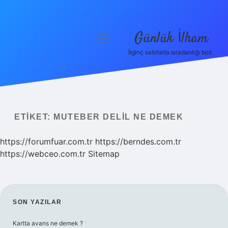
Günlük İlham
menüyü
aç
İlginç satırlarla sıradanlığı boz.
Anasayfa
Gizlilik Politikası
Yasal Uyarı
ETIKET:
MUTEBER DELIL NE DEMEK
Hakkımızda
https://forumfuar.com.tr
https://berndes.com.tr
https://webceo.com.tr
Sitemap
SIDEBAR
SON YAZILAR
Kartta avans ne demek ?