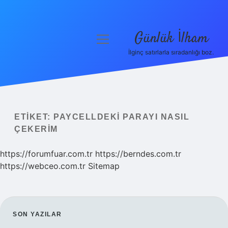
Günlük İlham
menüyü
aç
İlginç satırlarla sıradanlığı boz.
Anasayfa
Gizlilik Politikası
Yasal Uyarı
ETIKET:
PAYCELLDEKI PARAYI NASIL
ÇEKERIM
Hakkımızda
https://forumfuar.com.tr
https://berndes.com.tr
https://webceo.com.tr
Sitemap
SIDEBAR
SON YAZILAR