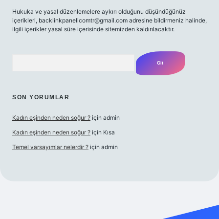
Hukuka ve yasal düzenlemelere aykırı olduğunu düşündüğünüz
içerikleri,
backlinkpanelicomtr@gmail.com
adresine bildirmeniz halinde,
ilgili içerikler yasal süre içerisinde sitemizden kaldırılacaktır.
Arama
SON YORUMLAR
Kadın eşinden neden soğur ?
için
admin
Kadın eşinden neden soğur ?
için
Kısa
Temel varsayımlar nelerdir ?
için
admin
riş adresi