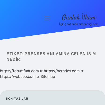
Günlük İlham
menüyü
aç
İlginç satırlarla sıradanlığı boz.
Anasayfa
Gizlilik Politikası
Yasal Uyarı
ETIKET:
PRENSES ANLAMINA GELEN ISIM
NEDIR
Hakkımızda
https://forumfuar.com.tr
https://berndes.com.tr
https://webceo.com.tr
Sitemap
SIDEBAR
SON YAZILAR