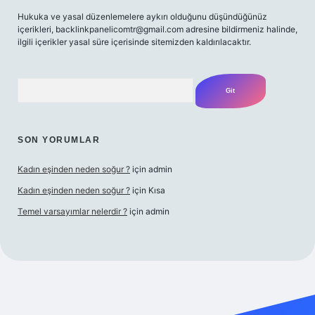
Hukuka ve yasal düzenlemelere aykırı olduğunu düşündüğünüz
içerikleri,
backlinkpanelicomtr@gmail.com
adresine bildirmeniz halinde,
ilgili içerikler yasal süre içerisinde sitemizden kaldırılacaktır.
Arama
SON YORUMLAR
Kadın eşinden neden soğur ?
için
admin
Kadın eşinden neden soğur ?
için
Kısa
Temel varsayımlar nelerdir ?
için
admin
riş adresi