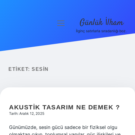
Günlük İlham
menüyü
aç
İlginç satırlarla sıradanlığı boz.
Anasayfa
Gizlilik Politikası
Yasal Uyarı
ETIKET:
SESIN
Hakkımızda
AKUSTIK TASARIM NE DEMEK ?
Tarih: Aralık 12, 2025
Günümüzde, sesin gücü sadece bir fiziksel olgu
olmaktan çıkıp, toplumsal yapılar, güç ilişkileri ve