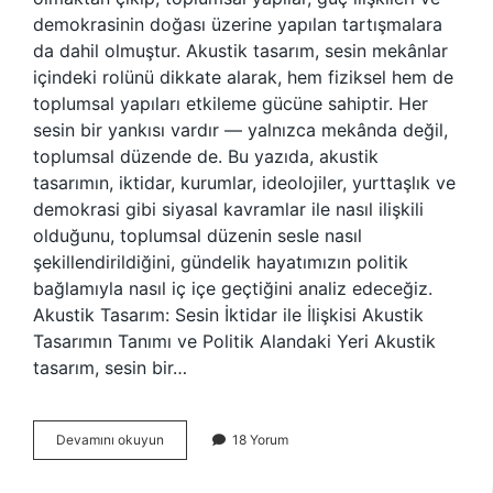
demokrasinin doğası üzerine yapılan tartışmalara
da dahil olmuştur. Akustik tasarım, sesin mekânlar
içindeki rolünü dikkate alarak, hem fiziksel hem de
toplumsal yapıları etkileme gücüne sahiptir. Her
sesin bir yankısı vardır — yalnızca mekânda değil,
toplumsal düzende de. Bu yazıda, akustik
tasarımın, iktidar, kurumlar, ideolojiler, yurttaşlık ve
demokrasi gibi siyasal kavramlar ile nasıl ilişkili
olduğunu, toplumsal düzenin sesle nasıl
şekillendirildiğini, gündelik hayatımızın politik
bağlamıyla nasıl iç içe geçtiğini analiz edeceğiz.
Akustik Tasarım: Sesin İktidar ile İlişkisi Akustik
Tasarımın Tanımı ve Politik Alandaki Yeri Akustik
tasarım, sesin bir…
Akustik
Devamını okuyun
18 Yorum
tasarım
ne