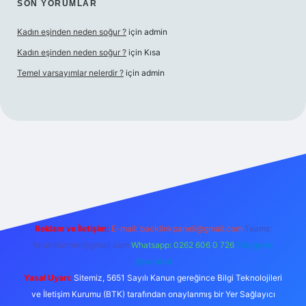
SON YORUMLAR
Kadın eşinden neden soğur ?
için
admin
Kadın eşinden neden soğur ?
için
Kısa
Temel varsayımlar nelerdir ?
için
admin
 giriş adresi
Reklam ve İletişim:
E-mail:
backlinkpaneli@gmail.com
Teams:
forumhizmeti@gmail.com
Whatsapp: 0262 606 0 726
Telegram:
@karabul
Yasal Uyarı:
Sitemiz, 5651 Sayılı Kanun gereğince Bilgi Teknolojileri
ve İletişim Kurumu (BTK) tarafından onaylanmış bir Yer Sağlayıcı