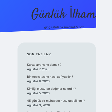
Günlük İlham
İlginç satırlarla sıradanlığı boz.
ilbet yeni giriş adresi
SIDEBAR
SON YAZILAR
Kartta avans ne demek ?
Ağustos 7, 2026
Bir web sitesine nasıl atıf yapılır ?
Ağustos 6, 2026
Kimliği oluşturan değerler nelerdir ?
Ağustos 5, 2026
45 günlük bir muhabbet kuşu uçabilir mi ?
Ağustos 3, 2026