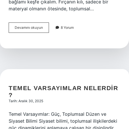
bağlamı keşfe çıkalım. Fırçanın kılı, sadece bir
materyal olmanın ötesinde, toplumsal…
Fırça
Devamını okuyun
8 Yorum
hangi
kıldan
yapılır
?
TEMEL VARSAYIMLAR NELERDIR
?
Tarih: Aralık 30, 2025
Temel Varsayımlar: Güç, Toplumsal Düzen ve
Siyaset Bilimi Siyaset bilimi, toplumsal ilişkilerdeki
güç dinamiklerini anlamaya çalışan bir disiplindir.