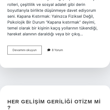
rolleri, çeşitlilik ve sosyal adalet gibi derin
boyutlarıyla birlikte düşünmeye davet ediyorum
seni. Kapana Kıstırmak: Yalnızca Fiziksel Değil,
Psikolojik Bir Durum “Kapana kıstırmak” deyimi,
temel olarak bir kişinin kaçış yollarının tükendiği,
hareket alanının daraldığı veya bir çıkış…
Kapana
Devamını okuyun
8 Yorum
kıstırmak
ne
demek
?
HER GELIŞIM GERILIĞI OTIZM MI
?