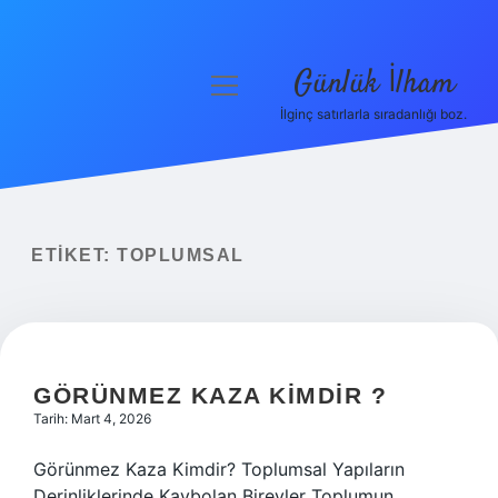
Günlük İlham
menüyü
aç
İlginç satırlarla sıradanlığı boz.
Anasayfa
Gizlilik Politikası
Yasal Uyarı
ETIKET:
TOPLUMSAL
Hakkımızda
GÖRÜNMEZ KAZA KIMDIR ?
Tarih: Mart 4, 2026
Görünmez Kaza Kimdir? Toplumsal Yapıların
Derinliklerinde Kaybolan Bireyler Toplumun