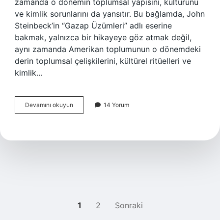
zamanda o dönemin toplumsal yapısını, kültürünü
ve kimlik sorunlarını da yansıtır. Bu bağlamda, John
Steinbeck’in “Gazap Üzümleri” adlı eserine
bakmak, yalnızca bir hikayeye göz atmak değil,
aynı zamanda Amerikan toplumunun o dönemdeki
derin toplumsal çelişkilerini, kültürel ritüelleri ve
kimlik…
Gazap
Devamını okuyun
14 Yorum
Üzümleri
ne
anlatmak
istiyor
?
YAZI
1
2
Sonraki