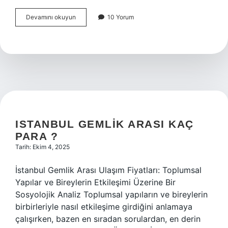
Her
Devamını okuyun
10 Yorum
gelişim
geriliği
otizm
mi
?
ISTANBUL GEMLIK ARASI KAÇ
PARA ?
Tarih: Ekim 4, 2025
İstanbul Gemlik Arası Ulaşım Fiyatları: Toplumsal
Yapılar ve Bireylerin Etkileşimi Üzerine Bir
Sosyolojik Analiz Toplumsal yapıların ve bireylerin
birbirleriyle nasıl etkileşime girdiğini anlamaya
çalışırken, bazen en sıradan sorulardan, en derin