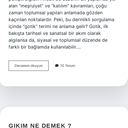
alan “meşruiyet” ve “katılım” kavramları, çoğu
zaman toplumsal yapıları anlamada gözden
kaçırılan noktalardır. Peki, bu derinlikli sorgulama
içinde “gotik” terimi ne anlama gelir? Gotik, ilk
bakışta tarihsel ve sanatsal bir akım olarak
algılansa da, siyasal ve toplumsal düzende de
farklı bir bağlamda kullanılabilir.…
Gotik
Devamını okuyun
10 Yorum
kime
denir
?
GIKIM NE DEMEK ?