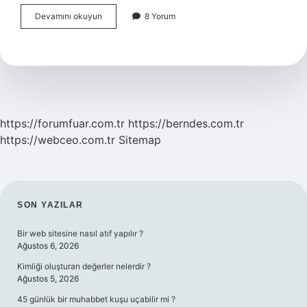
WhatsApp
Devamını okuyun
8 Yorum
senkronizasyon
hatası
nasıl
düzelir
?
https://forumfuar.com.tr
https://berndes.com.tr
https://webceo.com.tr
Sitemap
SIDEBAR
SON YAZILAR
Bir web sitesine nasıl atıf yapılır ?
Ağustos 6, 2026
Kimliği oluşturan değerler nelerdir ?
Ağustos 5, 2026
45 günlük bir muhabbet kuşu uçabilir mi ?