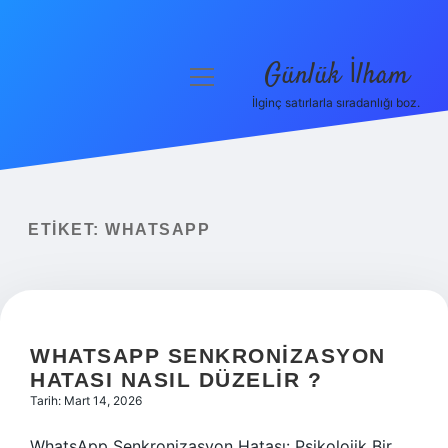
Günlük İlham
menüyü
aç
İlginç satırlarla sıradanlığı boz.
Anasayfa
Gizlilik Politikası
Yasal Uyarı
ETIKET:
WHATSAPP
Hakkımızda
WHATSAPP SENKRONIZASYON
HATASI NASIL DÜZELIR ?
Tarih: Mart 14, 2026
WhatsApp Senkronizasyon Hatası: Psikolojik Bir