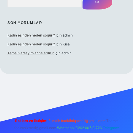
SON YORUMLAR
Kadın eşinden neden soğur ?
için
admin
Kadın eşinden neden soğur ?
için
Kısa
Temel varsayımlar nelerdir ?
için
admin
riş adresi
Reklam ve İletişim:
E-mail:
backlinkpaneli@gmail.com
Teams:
forumhizmeti@gmail.com
Whatsapp: 0262 606 0 726
Telegram: