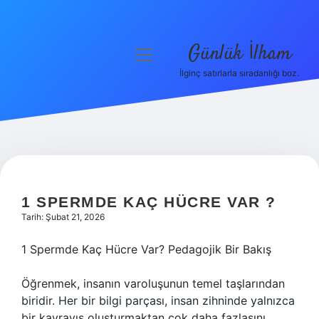
Günlük İlham
menüyü
aç
İlginç satırlarla sıradanlığı boz.
Anasayfa
Gizlilik Politikası
Yasal Uyarı
Hakkımızda
1 SPERMDE KAÇ HÜCRE VAR ?
Tarih: Şubat 21, 2026
1 Spermde Kaç Hücre Var? Pedagojik Bir Bakış
Öğrenmek, insanın varoluşunun temel taşlarından
biridir. Her bir bilgi parçası, insan zihninde yalnızca
bir kavrayış oluşturmaktan çok daha fazlasını