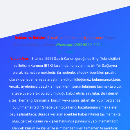
 adresi
Reklam ve İletişim:
E-mail:
backlinkpaneli@gmail.com
Teams:
forumhizmeti@gmail.com
Whatsapp: 0262 606 0 726
Telegram:
@karabul
Yasal Uyarı:
Sitemiz, 5651 Sayılı Kanun gereğince Bilgi Teknolojileri
ve İletişim Kurumu (BTK) tarafından onaylanmış bir Yer Sağlayıcı
olarak hizmet vermektedir. Bu nedenle, sitedeki içerikleri proaktif
olarak denetleme veya araştırma yükümlülüğümüz bulunmamaktadır.
Ancak, üyelerimiz yazdıkları içeriklerin sorumluluğunu taşımakta olup,
siteye üye olarak bu sorumluluğu kabul etmiş sayılırlar. Bu internet
sitesi, herhangi bir marka, kurum veya şahıs şirketi ile hiçbir bağlantısı
bulunmamaktadır. Sitede yalnızca kendi hazırladığımız makaleler
paylaşılmaktadır. Burada yer alan içerikler haber niteliği taşımamakta
olup, gerçek kurum ve kişiler hakkında paylaşım yapılmamaktadır.
Gerçek kurum ve kişiler ile isim benzerlikleri tamamen tesadüfidir.