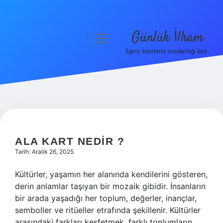
Günlük İlham
menüyü
aç
İlginç satırlarla sıradanlığı boz.
Anasayfa
Gizlilik Politikası
Yasal Uyarı
Hakkımızda
ALA KART NEDIR ?
Tarih: Aralık 26, 2025
Kültürler, yaşamın her alanında kendilerini gösteren,
derin anlamlar taşıyan bir mozaik gibidir. İnsanların
bir arada yaşadığı her toplum, değerler, inançlar,
semboller ve ritüeller etrafında şekillenir. Kültürler
arasındaki farkları keşfetmek, farklı toplumların