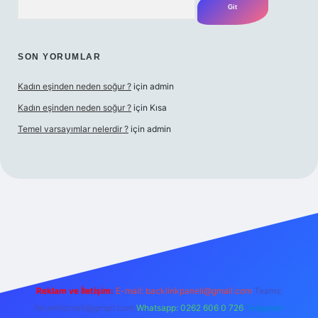
SON YORUMLAR
Kadın eşinden neden soğur ?
için
admin
Kadın eşinden neden soğur ?
için
Kısa
Temel varsayımlar nelerdir ?
için
admin
i giriş adresi
Reklam ve İletişim:
E-mail:
backlinkpaneli@gmail.com
Teams:
forumhizmeti@gmail.com
Whatsapp: 0262 606 0 726
Telegram: