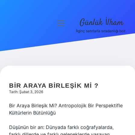
Günlük İlham
menüyü
aç
İlginç satırlarla sıradanlığı boz.
Anasayfa
Gizlilik Politikası
Yasal Uyarı
Hakkımızda
BIR ARAYA BIRLEŞIK MI ?
Tarih: Şubat 3, 2026
Bir Araya Birleşik Mi? Antropolojik Bir Perspektifle
Kültürlerin Bütünlüğü
Düşünün bir an: Dünyada farklı coğrafyalarda,
farklı dillerde ve farklı geleneklerde yaşayan