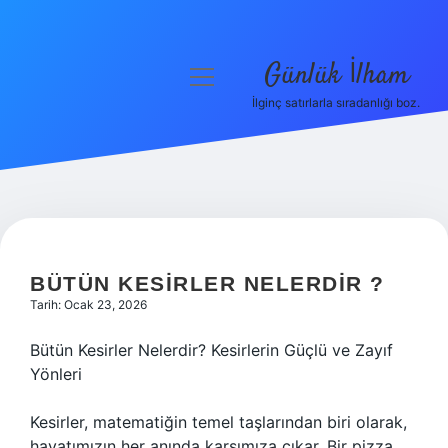
Günlük İlham
menüyü
aç
İlginç satırlarla sıradanlığı boz.
Anasayfa
Gizlilik Politikası
Yasal Uyarı
Hakkımızda
BÜTÜN KESIRLER NELERDIR ?
Tarih: Ocak 23, 2026
Bütün Kesirler Nelerdir? Kesirlerin Güçlü ve Zayıf
Yönleri
Kesirler, matematiğin temel taşlarından biri olarak,
hayatımızın her anında karşımıza çıkar. Bir pizza