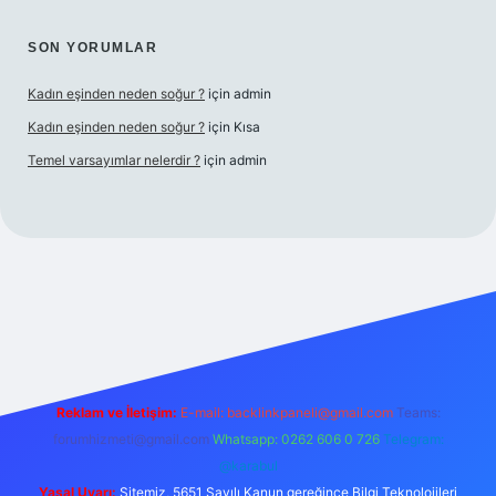
SON YORUMLAR
Kadın eşinden neden soğur ?
için
admin
Kadın eşinden neden soğur ?
için
Kısa
Temel varsayımlar nelerdir ?
için
admin
si
Reklam ve İletişim:
E-mail:
backlinkpaneli@gmail.com
Teams:
forumhizmeti@gmail.com
Whatsapp: 0262 606 0 726
Telegram:
@karabul
Yasal Uyarı:
Sitemiz, 5651 Sayılı Kanun gereğince Bilgi Teknolojileri