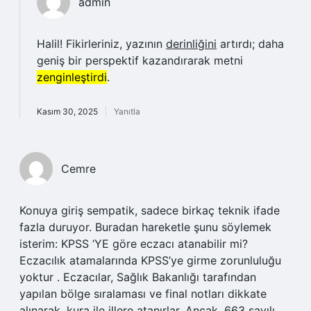
admin
Halil! Fikirleriniz, yazının
derinliğini
artırdı; daha
geniş bir perspektif kazandırarak metni
zenginleştirdi
.
Kasım 30, 2025
Yanıtla
Cemre
Konuya giriş sempatik, sadece birkaç teknik ifade
fazla duruyor. Buradan hareketle şunu söylemek
isterim: KPSS ‘YE göre eczacı atanabilir mi?
Eczacılık atamalarında KPSS’ye girme zorunluluğu
yoktur . Eczacılar, Sağlık Bakanlığı tarafından
yapılan bölge sıralaması ve final notları dikkate
alınarak, kura ile illere atanırlar. Ancak, 663 sayılı