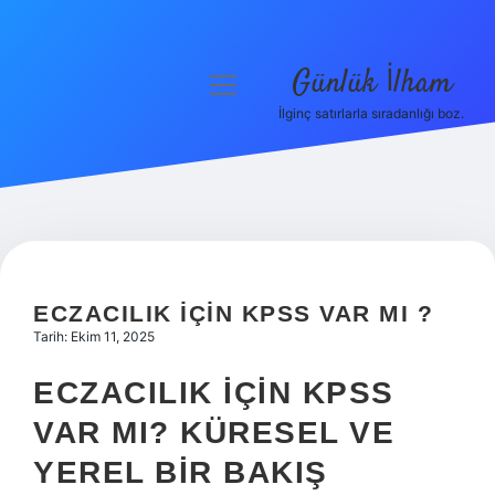
Günlük İlham
menüyü
aç
İlginç satırlarla sıradanlığı boz.
Anasayfa
Gizlilik Politikası
Yasal Uyarı
Hakkımızda
ECZACILIK IÇIN KPSS VAR MI ?
Tarih: Ekim 11, 2025
ECZACILIK İÇIN KPSS
VAR MI? KÜRESEL VE
YEREL BIR BAKIŞ