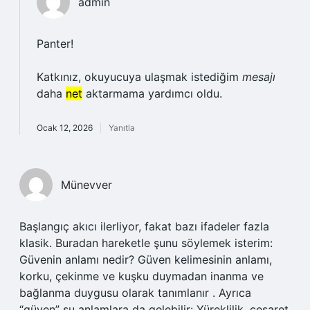
admin
Panter!
Katkınız, okuyucuya ulaşmak istediğim
mesajı
daha
net
aktarmama yardımcı oldu.
Ocak 12, 2026
Yanıtla
Münevver
Başlangıç akıcı ilerliyor, fakat bazı ifadeler fazla
klasik. Buradan hareketle şunu söylemek isterim:
Güvenin anlamı nedir? Güven kelimesinin anlamı,
korku, çekinme ve kuşku duymadan inanma ve
bağlanma duygusu olarak tanımlanır . Ayrıca
“güven” şu anlamlara da gelebilir: Yüreklilik, cesaret