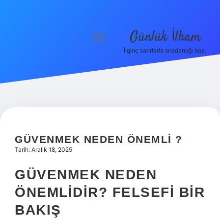
Günlük İlham
menüyü
aç
İlginç satırlarla sıradanlığı boz.
Anasayfa
Gizlilik Politikası
Yasal Uyarı
Hakkımızda
GÜVENMEK NEDEN ÖNEMLI ?
Tarih: Aralık 18, 2025
GÜVENMEK NEDEN
ÖNEMLIDIR? FELSEFI BIR
BAKIŞ