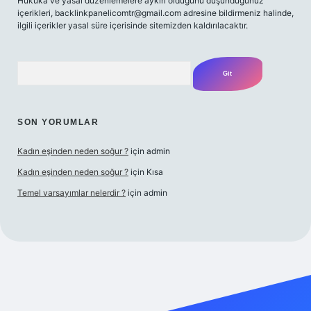
Hukuka ve yasal düzenlemelere aykırı olduğunu düşündüğünüz
içerikleri,
backlinkpanelicomtr@gmail.com
adresine bildirmeniz halinde,
ilgili içerikler yasal süre içerisinde sitemizden kaldırılacaktır.
Arama
SON YORUMLAR
Kadın eşinden neden soğur ?
için
admin
Kadın eşinden neden soğur ?
için
Kısa
Temel varsayımlar nelerdir ?
için
admin
i giriş adresi