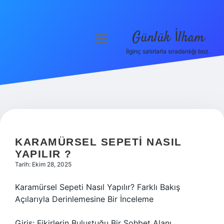
Günlük İlham
menüyü
aç
İlginç satırlarla sıradanlığı boz.
Anasayfa
Gizlilik Politikası
Yasal Uyarı
Hakkımızda
KARAMÜRSEL SEPETI NASIL
YAPILIR ?
Tarih: Ekim 28, 2025
Karamürsel Sepeti Nasıl Yapılır? Farklı Bakış
Açılarıyla Derinlemesine Bir İnceleme
Giriş: Fikirlerin Buluştuğu Bir Sohbet Alanı