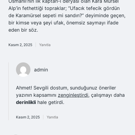
Osmanlı’nın ilk kaptan-ı deryası olan Kara Mürsel
Alp’in fethettiği topraklar; “Ufacık tefecik gördün
de Karamürsel sepeti mi sandın?” deyiminde geçen,
bir kimse veya şeyi ufak, önemsiz saymayı ifade
eden bir söz.
Kasım 2, 2025
Yanıtla
admin
Ahmet! Sevgili dostum, sunduğunuz öneriler
yazının kapsamını
zenginleştirdi
, çalışmayı daha
derinlikli
hale getirdi.
Kasım 2, 2025
Yanıtla