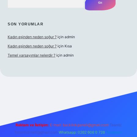
SON YORUMLAR
Kadın eşinden neden soğur ?
için
admin
Kadın eşinden neden soğur ?
için
Kısa
Temel varsayımlar nelerdir ?
için
admin
bet yeni giriş adresi
Reklam ve İletişim:
E-mail:
backlinkpaneli@gmail.com
Teams:
forumhizmeti@gmail.com
Whatsapp: 0262 606 0 726
Telegram: