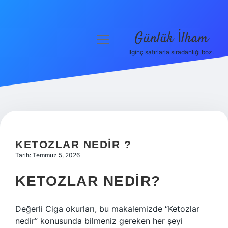
Günlük İlham
menüyü
aç
İlginç satırlarla sıradanlığı boz.
Anasayfa
Gizlilik Politikası
Yasal Uyarı
Hakkımızda
KETOZLAR NEDIR ?
Tarih: Temmuz 5, 2026
KETOZLAR NEDIR?
Değerli Ciga okurları, bu makalemizde “Ketozlar
nedir” konusunda bilmeniz gereken her şeyi