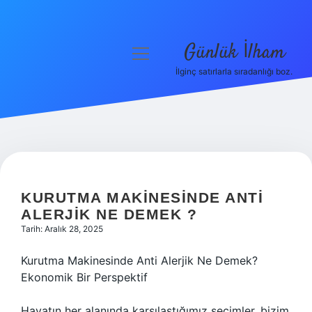
Günlük İlham
menüyü
aç
İlginç satırlarla sıradanlığı boz.
Anasayfa
Gizlilik Politikası
Yasal Uyarı
Hakkımızda
KURUTMA MAKINESINDE ANTI
ALERJIK NE DEMEK ?
Tarih: Aralık 28, 2025
Kurutma Makinesinde Anti Alerjik Ne Demek?
Ekonomik Bir Perspektif
Hayatın her alanında karşılaştığımız seçimler, bizim