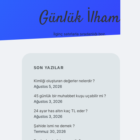
Günlük İlham
İlginç satırlarla sıradanlığı boz.
ilbet yeni giriş adresi
SIDEBAR
SON YAZILAR
Kimliği oluşturan değerler nelerdir ?
Ağustos 5, 2026
45 günlük bir muhabbet kuşu uçabilir mi ?
Ağustos 3, 2026
24 ayar has altın kaç TL eder ?
Ağustos 3, 2026
Şahide ismi ne demek ?
Temmuz 30, 2026