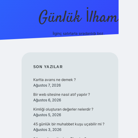
Günlük İlham
İlginç satırlarla sıradanlığı boz.
ilbet yeni giriş adresi
SIDEBAR
SON YAZILAR
Kartta avans ne demek ?
Ağustos 7, 2026
Bir web sitesine nasıl atıf yapılır ?
Ağustos 6, 2026
Kimliği oluşturan değerler nelerdir ?
Ağustos 5, 2026
45 günlük bir muhabbet kuşu uçabilir mi ?
Ağustos 3, 2026