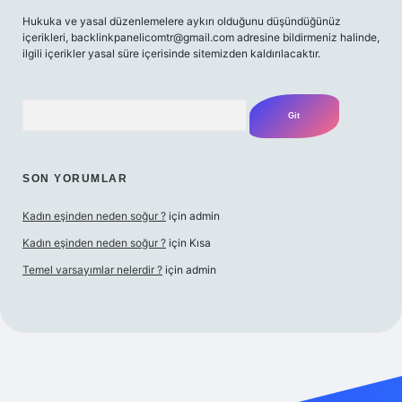
Hukuka ve yasal düzenlemelere aykırı olduğunu düşündüğünüz
içerikleri,
backlinkpanelicomtr@gmail.com
adresine bildirmeniz halinde,
ilgili içerikler yasal süre içerisinde sitemizden kaldırılacaktır.
Arama
SON YORUMLAR
Kadın eşinden neden soğur ?
için
admin
Kadın eşinden neden soğur ?
için
Kısa
Temel varsayımlar nelerdir ?
için
admin
riş adresi