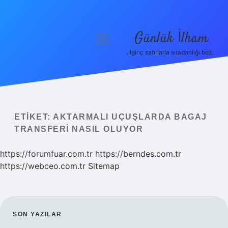
Günlük İlham
menüyü
aç
İlginç satırlarla sıradanlığı boz.
Anasayfa
Gizlilik Politikası
Yasal Uyarı
ETIKET:
AKTARMALI UÇUŞLARDA BAGAJ
TRANSFERI NASIL OLUYOR
Hakkımızda
https://forumfuar.com.tr
https://berndes.com.tr
https://webceo.com.tr
Sitemap
SIDEBAR
SON YAZILAR