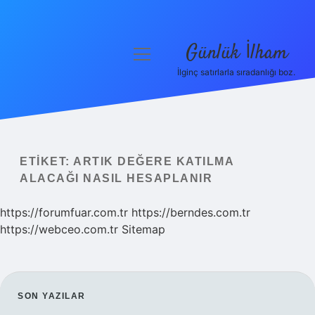
Günlük İlham
menüyü
aç
İlginç satırlarla sıradanlığı boz.
Anasayfa
Gizlilik Politikası
Yasal Uyarı
ETIKET:
ARTIK DEĞERE KATILMA
ALACAĞI NASIL HESAPLANIR
Hakkımızda
https://forumfuar.com.tr
https://berndes.com.tr
https://webceo.com.tr
Sitemap
SIDEBAR
SON YAZILAR