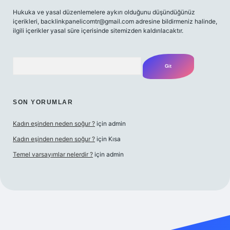
Hukuka ve yasal düzenlemelere aykırı olduğunu düşündüğünüz
içerikleri,
backlinkpanelicomtr@gmail.com
adresine bildirmeniz halinde,
ilgili içerikler yasal süre içerisinde sitemizden kaldırılacaktır.
Arama
SON YORUMLAR
Kadın eşinden neden soğur ?
için
admin
Kadın eşinden neden soğur ?
için
Kısa
Temel varsayımlar nelerdir ?
için
admin
iriş adresi