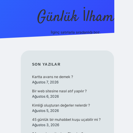
Günlük İlham
İlginç satırlarla sıradanlığı boz.
ilbet yeni giriş adresi
SIDEBAR
SON YAZILAR
Kartta avans ne demek ?
Ağustos 7, 2026
Bir web sitesine nasıl atıf yapılır ?
Ağustos 6, 2026
Kimliği oluşturan değerler nelerdir ?
Ağustos 5, 2026
45 günlük bir muhabbet kuşu uçabilir mi ?
Ağustos 3, 2026