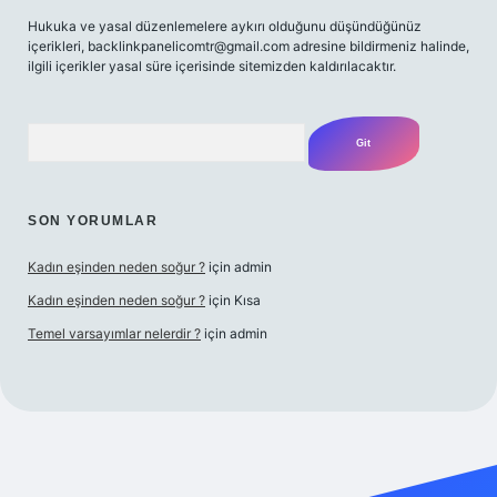
Hukuka ve yasal düzenlemelere aykırı olduğunu düşündüğünüz
içerikleri,
backlinkpanelicomtr@gmail.com
adresine bildirmeniz halinde,
ilgili içerikler yasal süre içerisinde sitemizden kaldırılacaktır.
Arama
SON YORUMLAR
Kadın eşinden neden soğur ?
için
admin
Kadın eşinden neden soğur ?
için
Kısa
Temel varsayımlar nelerdir ?
için
admin
riş adresi