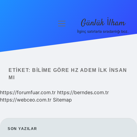
Günlük İlham
menüyü
aç
İlginç satırlarla sıradanlığı boz.
Anasayfa
Gizlilik Politikası
Yasal Uyarı
ETIKET:
BILIME GÖRE HZ ADEM ILK INSAN
MI
Hakkımızda
https://forumfuar.com.tr
https://berndes.com.tr
https://webceo.com.tr
Sitemap
SIDEBAR
SON YAZILAR