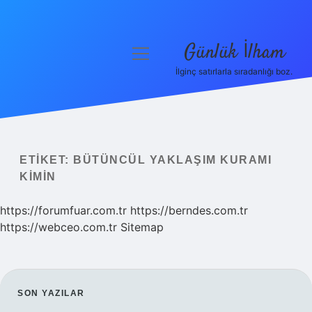
Günlük İlham
menüyü
aç
İlginç satırlarla sıradanlığı boz.
Anasayfa
Gizlilik Politikası
Yasal Uyarı
ETIKET:
BÜTÜNCÜL YAKLAŞIM KURAMI
KIMIN
Hakkımızda
https://forumfuar.com.tr
https://berndes.com.tr
https://webceo.com.tr
Sitemap
SIDEBAR
SON YAZILAR