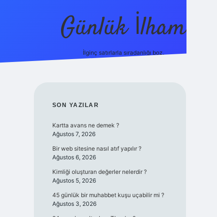
Günlük İlham
İlginç satırlarla sıradanlığı boz.
ilbet yeni giriş adresi
SIDEBAR
SON YAZILAR
Kartta avans ne demek ?
Ağustos 7, 2026
Bir web sitesine nasıl atıf yapılır ?
Ağustos 6, 2026
Kimliği oluşturan değerler nelerdir ?
Ağustos 5, 2026
45 günlük bir muhabbet kuşu uçabilir mi ?
Ağustos 3, 2026