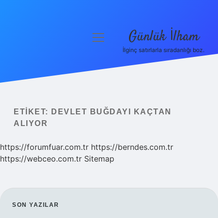
Günlük İlham
menüyü
aç
İlginç satırlarla sıradanlığı boz.
Anasayfa
Gizlilik Politikası
Yasal Uyarı
ETIKET:
DEVLET BUĞDAYI KAÇTAN
ALIYOR
Hakkımızda
https://forumfuar.com.tr
https://berndes.com.tr
https://webceo.com.tr
Sitemap
SIDEBAR
SON YAZILAR