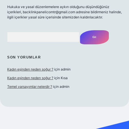
Hukuka ve yasal düzenlemelere aykırı olduğunu düşündüğünüz
içerikleri,
backlinkpanelicomtr@gmail.com
adresine bildirmeniz halinde,
ilgili içerikler yasal süre içerisinde sitemizden kaldırılacaktır.
Arama
SON YORUMLAR
Kadın eşinden neden soğur ?
için
admin
Kadın eşinden neden soğur ?
için
Kısa
Temel varsayımlar nelerdir ?
için
admin
iriş adresi