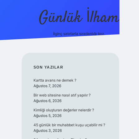
Günlük İlham
İlginç satırlarla sıradanlığı boz.
ilbet yeni giriş adresi
SIDEBAR
SON YAZILAR
Kartta avans ne demek ?
Ağustos 7, 2026
Bir web sitesine nasıl atıf yapılır ?
Ağustos 6, 2026
Kimliği oluşturan değerler nelerdir ?
Ağustos 5, 2026
45 günlük bir muhabbet kuşu uçabilir mi ?
Ağustos 3, 2026