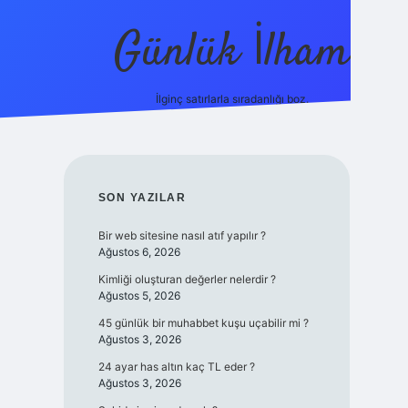
Günlük İlham
İlginç satırlarla sıradanlığı boz.
ilbet yeni giriş adresi
SIDEBAR
SON YAZILAR
Bir web sitesine nasıl atıf yapılır ?
Ağustos 6, 2026
Kimliği oluşturan değerler nelerdir ?
Ağustos 5, 2026
45 günlük bir muhabbet kuşu uçabilir mi ?
Ağustos 3, 2026
24 ayar has altın kaç TL eder ?
Ağustos 3, 2026