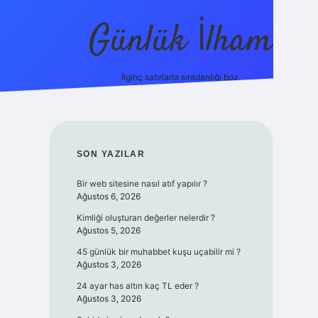
Günlük İlham
İlginç satırlarla sıradanlığı boz.
ilbet yeni giriş adresi
SIDEBAR
SON YAZILAR
Bir web sitesine nasıl atıf yapılır ?
Ağustos 6, 2026
Kimliği oluşturan değerler nelerdir ?
Ağustos 5, 2026
45 günlük bir muhabbet kuşu uçabilir mi ?
Ağustos 3, 2026
24 ayar has altın kaç TL eder ?
Ağustos 3, 2026