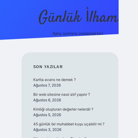
Günlük İlham
İlginç satırlarla sıradanlığı boz.
ilbet yeni giriş adresi
SIDEBAR
SON YAZILAR
Kartta avans ne demek ?
Ağustos 7, 2026
Bir web sitesine nasıl atıf yapılır ?
Ağustos 6, 2026
Kimliği oluşturan değerler nelerdir ?
Ağustos 5, 2026
45 günlük bir muhabbet kuşu uçabilir mi ?
Ağustos 3, 2026