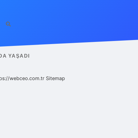
DA YAŞADI
ps://webceo.com.tr
Sitemap