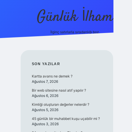
Günlük İlham
İlginç satırlarla sıradanlığı boz.
ilbet yeni giriş adresi
SIDEBAR
SON YAZILAR
Kartta avans ne demek ?
Ağustos 7, 2026
Bir web sitesine nasıl atıf yapılır ?
Ağustos 6, 2026
Kimliği oluşturan değerler nelerdir ?
Ağustos 5, 2026
45 günlük bir muhabbet kuşu uçabilir mi ?
Ağustos 3, 2026