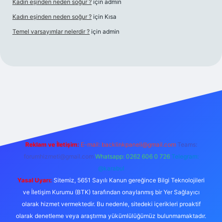
Kadın eşinden neden soğur ?
için
admin
Kadın eşinden neden soğur ?
için
Kısa
Temel varsayımlar nelerdir ?
için
admin
iriş adresi
Reklam ve İletişim:
E-mail:
backlinkpaneli@gmail.com
Teams:
forumhizmeti@gmail.com
Whatsapp: 0262 606 0 726
Telegram:
@karabul
Yasal Uyarı:
Sitemiz, 5651 Sayılı Kanun gereğince Bilgi Teknolojileri
ve İletişim Kurumu (BTK) tarafından onaylanmış bir Yer Sağlayıcı
olarak hizmet vermektedir. Bu nedenle, sitedeki içerikleri proaktif
olarak denetleme veya araştırma yükümlülüğümüz bulunmamaktadır.