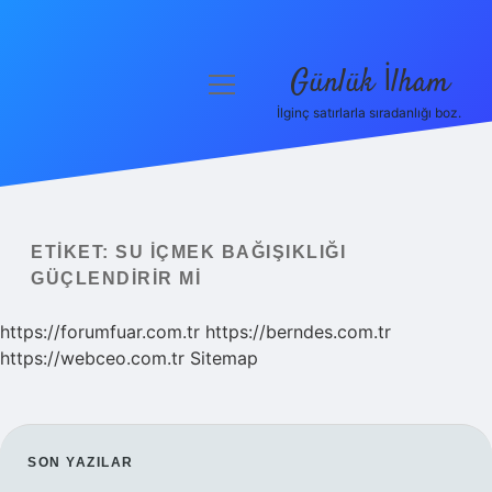
Günlük İlham
menüyü
aç
İlginç satırlarla sıradanlığı boz.
Anasayfa
Gizlilik Politikası
Yasal Uyarı
ETIKET:
SU IÇMEK BAĞIŞIKLIĞI
GÜÇLENDIRIR MI
Hakkımızda
https://forumfuar.com.tr
https://berndes.com.tr
https://webceo.com.tr
Sitemap
SIDEBAR
SON YAZILAR