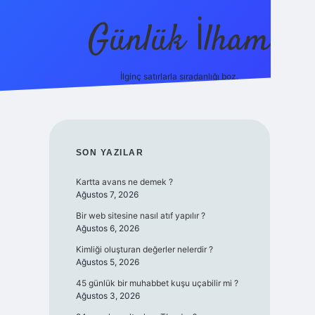
Günlük İlham
İlginç satırlarla sıradanlığı boz.
ilbet yeni giriş adresi
SIDEBAR
SON YAZILAR
Kartta avans ne demek ?
Ağustos 7, 2026
Bir web sitesine nasıl atıf yapılır ?
Ağustos 6, 2026
Kimliği oluşturan değerler nelerdir ?
Ağustos 5, 2026
45 günlük bir muhabbet kuşu uçabilir mi ?
Ağustos 3, 2026