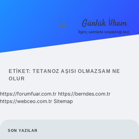
Günlük İlham
menüyü
aç
İlginç satırlarla sıradanlığı boz.
Anasayfa
Gizlilik Politikası
Yasal Uyarı
ETIKET:
TETANOZ AŞISI OLMAZSAM NE
OLUR
Hakkımızda
https://forumfuar.com.tr
https://berndes.com.tr
https://webceo.com.tr
Sitemap
SIDEBAR
SON YAZILAR