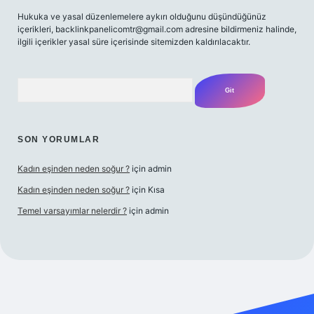
Hukuka ve yasal düzenlemelere aykırı olduğunu düşündüğünüz
içerikleri,
backlinkpanelicomtr@gmail.com
adresine bildirmeniz halinde,
ilgili içerikler yasal süre içerisinde sitemizden kaldırılacaktır.
Arama
SON YORUMLAR
Kadın eşinden neden soğur ?
için
admin
Kadın eşinden neden soğur ?
için
Kısa
Temel varsayımlar nelerdir ?
için
admin
iriş adresi