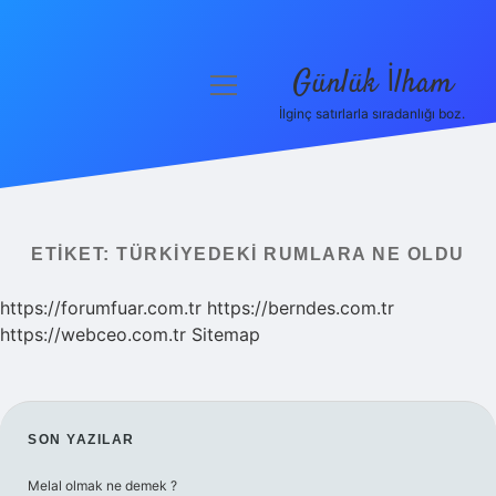
Günlük İlham
menüyü
aç
İlginç satırlarla sıradanlığı boz.
Anasayfa
Gizlilik Politikası
Yasal Uyarı
ETIKET:
TÜRKIYEDEKI RUMLARA NE OLDU
Hakkımızda
https://forumfuar.com.tr
https://berndes.com.tr
https://webceo.com.tr
Sitemap
SIDEBAR
SON YAZILAR
Melal olmak ne demek ?