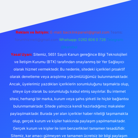
riş adresi
Reklam ve İletişim:
E-mail:
backlinkpaneli@gmail.com
Teams:
forumhizmeti@gmail.com
Whatsapp: 0262 606 0 726
Telegram:
@karabul
Yasal Uyarı:
Sitemiz, 5651 Sayılı Kanun gereğince Bilgi Teknolojileri
ve İletişim Kurumu (BTK) tarafından onaylanmış bir Yer Sağlayıcı
olarak hizmet vermektedir. Bu nedenle, sitedeki içerikleri proaktif
olarak denetleme veya araştırma yükümlülüğümüz bulunmamaktadır.
Ancak, üyelerimiz yazdıkları içeriklerin sorumluluğunu taşımakta olup,
siteye üye olarak bu sorumluluğu kabul etmiş sayılırlar. Bu internet
sitesi, herhangi bir marka, kurum veya şahıs şirketi ile hiçbir bağlantısı
bulunmamaktadır. Sitede yalnızca kendi hazırladığımız makaleler
paylaşılmaktadır. Burada yer alan içerikler haber niteliği taşımamakta
olup, gerçek kurum ve kişiler hakkında paylaşım yapılmamaktadır.
Gerçek kurum ve kişiler ile isim benzerlikleri tamamen tesadüfidir.
Sitemiz, kar amacı gütmeyen ve tamamen ücretsiz bir bilgi paylaşım