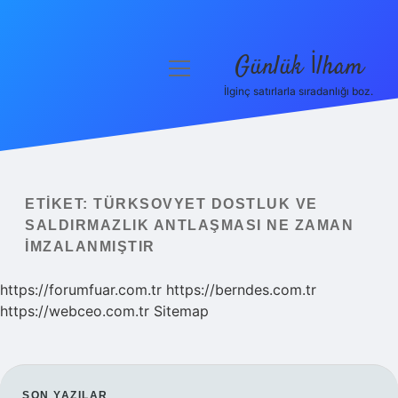
Günlük İlham
menüyü
aç
İlginç satırlarla sıradanlığı boz.
Anasayfa
Gizlilik Politikası
Yasal Uyarı
ETIKET:
TÜRKSOVYET DOSTLUK VE
SALDIRMAZLIK ANTLAŞMASI NE ZAMAN
Hakkımızda
IMZALANMIŞTIR
https://forumfuar.com.tr
https://berndes.com.tr
https://webceo.com.tr
Sitemap
SON YAZILAR