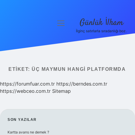
Günlük İlham
menüyü
aç
İlginç satırlarla sıradanlığı boz.
Anasayfa
Gizlilik Politikası
Yasal Uyarı
ETIKET:
ÜÇ MAYMUN HANGI PLATFORMDA
Hakkımızda
https://forumfuar.com.tr
https://berndes.com.tr
https://webceo.com.tr
Sitemap
SIDEBAR
SON YAZILAR
Kartta avans ne demek ?