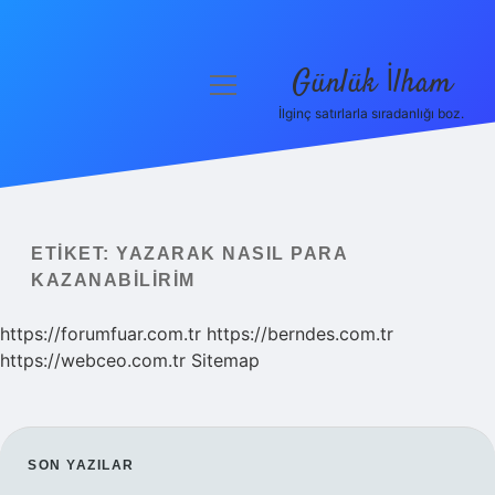
Günlük İlham
menüyü
aç
İlginç satırlarla sıradanlığı boz.
Anasayfa
Gizlilik Politikası
Yasal Uyarı
ETIKET:
YAZARAK NASIL PARA
KAZANABILIRIM
Hakkımızda
https://forumfuar.com.tr
https://berndes.com.tr
https://webceo.com.tr
Sitemap
SIDEBAR
SON YAZILAR