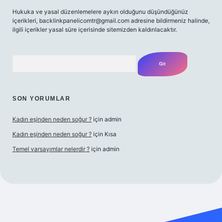
Hukuka ve yasal düzenlemelere aykırı olduğunu düşündüğünüz
içerikleri,
backlinkpanelicomtr@gmail.com
adresine bildirmeniz halinde,
ilgili içerikler yasal süre içerisinde sitemizden kaldırılacaktır.
Arama
SON YORUMLAR
Kadın eşinden neden soğur ?
için
admin
Kadın eşinden neden soğur ?
için
Kısa
Temel varsayımlar nelerdir ?
için
admin
riş adresi