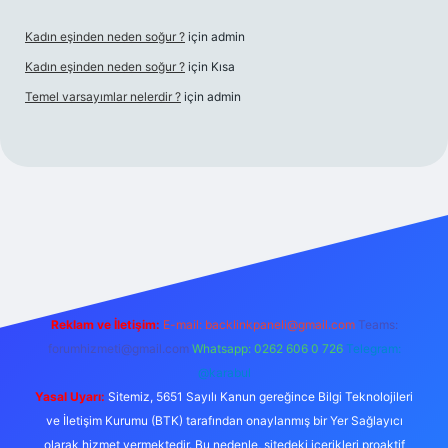
Kadın eşinden neden soğur ?
için
admin
Kadın eşinden neden soğur ?
için
Kısa
Temel varsayımlar nelerdir ?
için
admin
et yeni giriş adresi
Reklam ve İletişim:
E-mail:
backlinkpaneli@gmail.com
Teams:
forumhizmeti@gmail.com
Whatsapp: 0262 606 0 726
Telegram:
@karabul
Yasal Uyarı:
Sitemiz, 5651 Sayılı Kanun gereğince Bilgi Teknolojileri
ve İletişim Kurumu (BTK) tarafından onaylanmış bir Yer Sağlayıcı
olarak hizmet vermektedir. Bu nedenle, sitedeki içerikleri proaktif