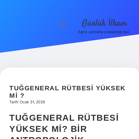
Günlük İlham
menüyü
aç
İlginç satırlarla sıradanlığı boz.
Anasayfa
Gizlilik Politikası
Yasal Uyarı
Hakkımızda
TUĞGENERAL RÜTBESI YÜKSEK
MI ?
Tarih: Ocak 31, 2026
TUĞGENERAL RÜTBESI
YÜKSEK MI? BIR