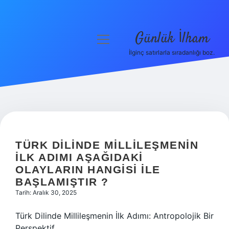
Günlük İlham
menüyü
aç
İlginç satırlarla sıradanlığı boz.
Anasayfa
Gizlilik Politikası
Yasal Uyarı
Hakkımızda
TÜRK DILINDE MILLILEŞMENIN
ILK ADIMI AŞAĞIDAKI
OLAYLARIN HANGISI ILE
BAŞLAMIŞTIR ?
Tarih: Aralık 30, 2025
Türk Dilinde Millileşmenin İlk Adımı: Antropolojik Bir
Perspektif