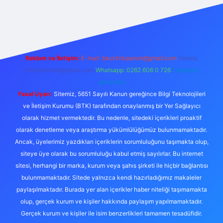
et yeni giriş adresi
Reklam ve İletişim:
E-mail:
backlinkpaneli@gmail.com
Teams:
forumhizmeti@gmail.com
Whatsapp: 0262 606 0 726
Telegram:
@karabul
Yasal Uyarı:
Sitemiz, 5651 Sayılı Kanun gereğince Bilgi Teknolojileri
ve İletişim Kurumu (BTK) tarafından onaylanmış bir Yer Sağlayıcı
olarak hizmet vermektedir. Bu nedenle, sitedeki içerikleri proaktif
olarak denetleme veya araştırma yükümlülüğümüz bulunmamaktadır.
Ancak, üyelerimiz yazdıkları içeriklerin sorumluluğunu taşımakta olup,
siteye üye olarak bu sorumluluğu kabul etmiş sayılırlar. Bu internet
sitesi, herhangi bir marka, kurum veya şahıs şirketi ile hiçbir bağlantısı
bulunmamaktadır. Sitede yalnızca kendi hazırladığımız makaleler
paylaşılmaktadır. Burada yer alan içerikler haber niteliği taşımamakta
olup, gerçek kurum ve kişiler hakkında paylaşım yapılmamaktadır.
Gerçek kurum ve kişiler ile isim benzerlikleri tamamen tesadüfidir.