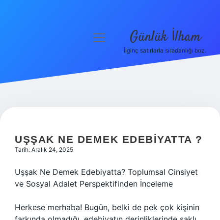
Günlük İlham
menüyü
aç
İlginç satırlarla sıradanlığı boz.
Anasayfa
Gizlilik Politikası
Yasal Uyarı
Hakkımızda
UŞŞAK NE DEMEK EDEBIYATTA ?
Tarih: Aralık 24, 2025
Uşşak Ne Demek Edebiyatta? Toplumsal Cinsiyet
ve Sosyal Adalet Perspektifinden İnceleme
Herkese merhaba! Bugün, belki de pek çok kişinin
farkında olmadığı, edebiyatın derinliklerinde saklı