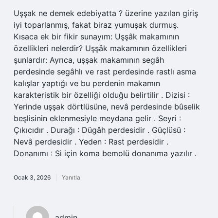
Uşşak ne demek edebiyatta ? üzerine yazılan giriş
iyi toparlanmış, fakat biraz yumuşak durmuş.
Kısaca ek bir fikir sunayım: Uşşâk makamının
özellikleri nelerdir? Uşşâk makamının özellikleri
şunlardır: Ayrıca, uşşak makamının segâh
perdesinde segâhlı ve rast perdesinde rastlı asma
kalışlar yaptığı ve bu perdenin makamın
karakteristik bir özelliği olduğu belirtilir . Dizisi :
Yerinde uşşak dörtlüsüne, nevâ perdesinde bûselik
beşlisinin eklenmesiyle meydana gelir . Seyri :
Çıkıcıdır . Durağı : Dügâh perdesidir . Güçlüsü :
Nevâ perdesidir . Yeden : Rast perdesidir .
Donanımı : Si için koma bemolü donanıma yazılır .
Ocak 3, 2026
Yanıtla
admin