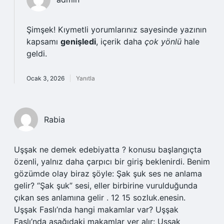
Şimşek! Kıymetli yorumlarınız sayesinde yazının
kapsamı
genişledi
, içerik daha
çok yönlü
hale
geldi.
Ocak 3, 2026
Yanıtla
Rabia
Uşşak ne demek edebiyatta ? konusu başlangıçta
özenli, yalnız daha çarpıcı bir giriş beklenirdi. Benim
gözümde olay biraz şöyle: Şak şuk ses ne anlama
gelir? “Şak şuk” sesi, eller birbirine vurulduğunda
çıkan ses anlamına gelir . 12 15 sozluk.enesin.
Uşşak Faslı’nda hangi makamlar var? Uşşak
Faslı’nda aşağıdaki makamlar yer alır: Uşşak