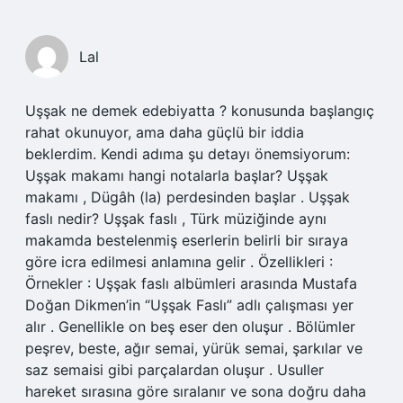
Lal
Uşşak ne demek edebiyatta ? konusunda başlangıç
rahat okunuyor, ama daha güçlü bir iddia
beklerdim. Kendi adıma şu detayı önemsiyorum:
Uşşak makamı hangi notalarla başlar? Uşşak
makamı , Dügâh (la) perdesinden başlar . Uşşak
faslı nedir? Uşşak faslı , Türk müziğinde aynı
makamda bestelenmiş eserlerin belirli bir sıraya
göre icra edilmesi anlamına gelir . Özellikleri :
Örnekler : Uşşak faslı albümleri arasında Mustafa
Doğan Dikmen’in “Uşşak Faslı” adlı çalışması yer
alır . Genellikle on beş eser den oluşur . Bölümler
peşrev, beste, ağır semai, yürük semai, şarkılar ve
saz semaisi gibi parçalardan oluşur . Usuller
hareket sırasına göre sıralanır ve sona doğru daha