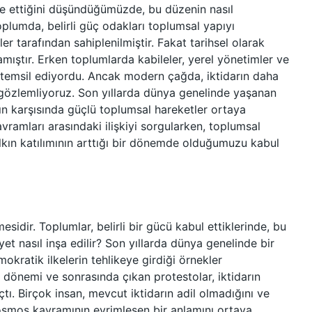
ifade ettiğini düşündüğümüzde, bu düzenin nasıl
lumda, belirli güç odakları toplumsal yapıyı
ler tarafından sahiplenilmiştir. Fakat tarihsel olarak
ıştır. Erken toplumlarda kabileler, yerel yönetimler ve
rini temsil ediyordu. Ancak modern çağda, iktidarın daha
gözlemliyoruz. Son yıllarda dünya genelinde yaşanan
arın karşısında güçlü toplumsal hareketler ortaya
ramları arasındaki ilişkiyi sorgularken, toplumsal
kın katılımının arttığı bir dönemde olduğumuzu kabul
esidir. Toplumlar, belirli bir gücü kabul ettiklerinde, bu
t nasıl inşa edilir? Son yıllarda dünya genelinde bir
okratik ilkelerin tehlikeye girdiği örnekler
 dönemi ve sonrasında çıkan protestolar, iktidarın
tı. Birçok insan, mevcut iktidarın adil olmadığını ve
osmos kavramının evrimleşen bir anlamını ortaya