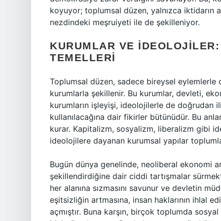
koyuyor; toplumsal düzen, yalnızca iktidarın 
nezdindeki meşruiyeti ile de şekilleniyor.
KURUMLAR VE İDEOLOJILER
TEMELLERI
Toplumsal düzen, sadece bireysel eylemlerle d
kurumlarla şekillenir. Bu kurumlar, devleti, ek
kurumların işleyişi, ideolojilerle de doğrudan ili
kullanılacağına dair fikirler bütünüdür. Bu anla
kurar. Kapitalizm, sosyalizm, liberalizm gibi id
ideolojilere dayanan kurumsal yapılar toplumlar
Bugün dünya genelinde, neoliberal ekonomi anla
şekillendirdiğine dair ciddi tartışmalar sürme
her alanına sızmasını savunur ve devletin müda
eşitsizliğin artmasına, insan haklarının ihlal
açmıştır. Buna karşın, birçok toplumda sosyal a