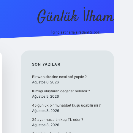
Günlük İlham
İlginç satırlarla sıradanlığı boz.
ilbet yeni giriş adresi
SIDEBAR
SON YAZILAR
Bir web sitesine nasıl atıf yapılır ?
Ağustos 6, 2026
Kimliği oluşturan değerler nelerdir ?
Ağustos 5, 2026
45 günlük bir muhabbet kuşu uçabilir mi ?
Ağustos 3, 2026
24 ayar has altın kaç TL eder ?
Ağustos 3, 2026