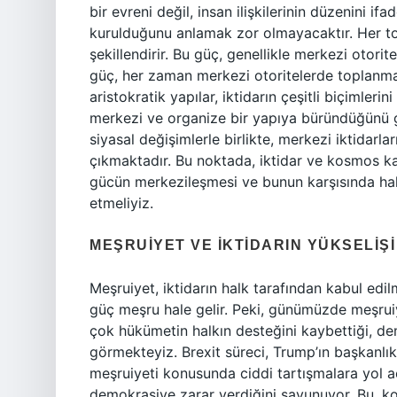
bir evreni değil, insan ilişkilerinin düzenini 
kurulduğunu anlamak zor olmayacaktır. Her top
şekillendirir. Bu güç, genellikle merkezi otorite
güç, her zaman merkezi otoritelerde toplanmam
aristokratik yapılar, iktidarın çeşitli biçimle
merkezi ve organize bir yapıya büründüğünü 
siyasal değişimlerle birlikte, merkezi iktidarl
çıkmaktadır. Bu noktada, iktidar ve kosmos kav
gücün merkezileşmesi ve bunun karşısında hal
etmeliyiz.
MEŞRUIYET VE İKTIDARIN YÜKSELIŞI
Meşruiyet, iktidarın halk tarafından kabul edilm
güç meşru hale gelir. Peki, günümüzde meşruiye
çok hükümetin halkın desteğini kaybettiği, dem
görmekteyiz. Brexit süreci, Trump’ın başkanlık
meşruiyeti konusunda ciddi tartışmalara yol aç
demokrasiye zarar verdiğini savunuyor. Bu, k