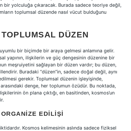
an bir yolculuğa çıkaracak. Burada sadece teoriye değil,
amların toplumsal düzende nasıl vücut bulduğunu
 TOPLUMSAL DÜZEN
uyumlu bir biçimde bir araya gelmesi anlamına gelir.
 yapının, ilişkilerin ve güç dengesinin düzenine bir
n meşruiyetini sağlayan bir düzen vardır; bu düzen,
lendirir. Buradaki “düzen”in, sadece doğal değil, aynı
ilmesi gerekir. Toplumsal düzenin işleyişinde,
er arasındaki denge, her toplumun özüdür. Bu noktada,
lişkilerinin ön plana çıktığı, en basitinden, kosmos’un
r.
ORGANIZE EDILIŞI
iktidardır. Kosmos kelimesinin aslında sadece fiziksel